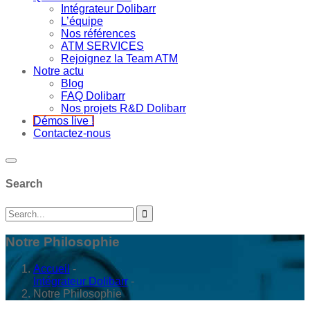
Intégrateur Dolibarr
L’équipe
Nos références
ATM SERVICES
Rejoignez la Team ATM
Notre actu
Blog
FAQ Dolibarr
Nos projets R&D Dolibarr
Démos live !
Contactez-nous
Search
Notre Philosophie
Accueil
-
Intégrateur Dolibarr
-
Notre Philosophie