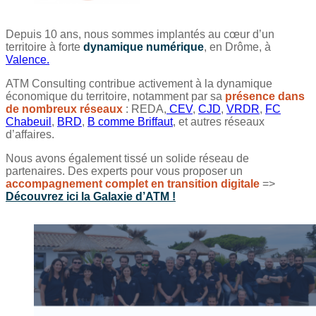
Depuis 10 ans, nous sommes implantés au cœur d’un
territoire à forte
dynamique numérique
, en Drôme, à
Valence.
ATM Consulting contribue activement à la dynamique
économique du territoire, notamment par sa
présence dans
de nombreux réseaux
: REDA,
CEV
,
CJD
,
VRDR
,
FC
Chabeuil
,
BRD
,
B comme Briffaut
, et autres réseaux
d’affaires.
Nous avons également tissé un solide réseau de
partenaires. Des experts pour vous proposer un
accompagnement complet en transition digitale
=>
Découvrez ici la Galaxie d’ATM !