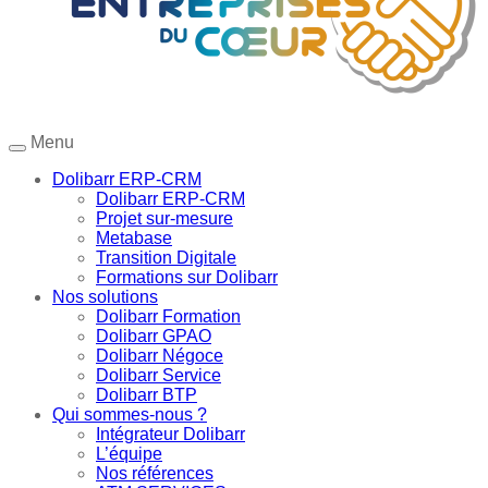
Menu
Dolibarr ERP-CRM
Dolibarr ERP-CRM
Projet sur-mesure
Metabase
Transition Digitale
Formations sur Dolibarr
Nos solutions
Dolibarr Formation
Dolibarr GPAO
Dolibarr Négoce
Dolibarr Service
Dolibarr BTP
Qui sommes-nous ?
Intégrateur Dolibarr
L’équipe
Nos références