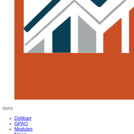
dans
Dolibarr
GPAO
Modules