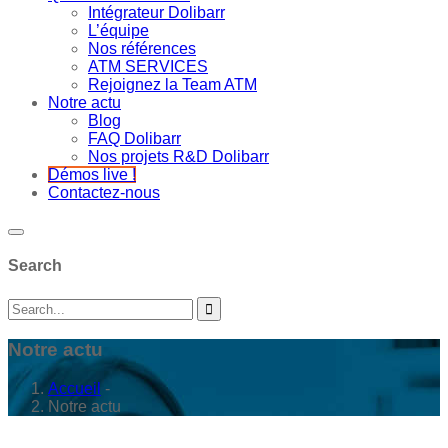
Intégrateur Dolibarr
L’équipe
Nos références
ATM SERVICES
Rejoignez la Team ATM
Notre actu
Blog
FAQ Dolibarr
Nos projets R&D Dolibarr
Démos live !
Contactez-nous
Search
Notre actu
Accueil
-
Notre actu