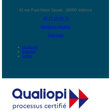
42 rue Paul-Henri Spaak - 26000 Valence
09 77 19 50 70
Mentions légales
Site map
facebook
linkedin
twitter