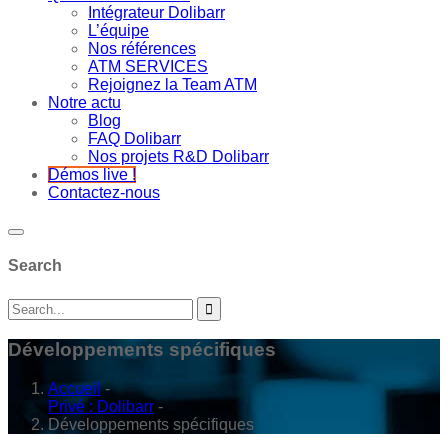
Intégrateur Dolibarr
L’équipe
Nos références
ATM SERVICES
Rejoignez la Team ATM
Notre actu
Blog
FAQ Dolibarr
Nos projets R&D Dolibarr
Démos live !
Contactez-nous
Search
Développements spécifiques
Accueil
-
Privé : Dolibarr
-
Développements spécifiques