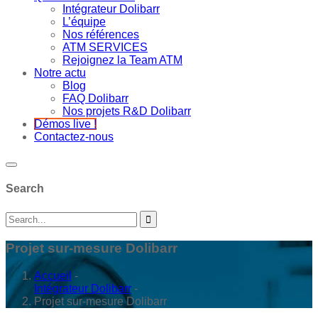
Intégrateur Dolibarr
L’équipe
Nos références
ATM SERVICES
Rejoignez la Team ATM
Notre actu
Blog
FAQ Dolibarr
Nos projets R&D Dolibarr
Démos live !
Contactez-nous
Search
Projet sur-mesure Dolibarr
Accueil
-
Intégrateur Dolibarr
-
Projet sur-mesure Dolibarr