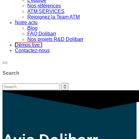
L’équipe
Nos références
ATM SERVICES
Rejoignez la Team ATM
Notre actu
Blog
FAQ Dolibarr
Nos projets R&D Dolibarr
Démos live !
Contactez-nous
Search