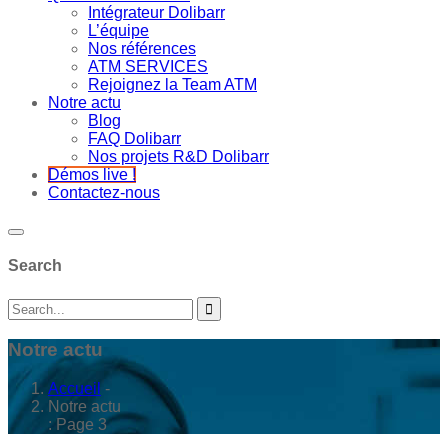
Intégrateur Dolibarr
L’équipe
Nos références
ATM SERVICES
Rejoignez la Team ATM
Notre actu
Blog
FAQ Dolibarr
Nos projets R&D Dolibarr
Démos live !
Contactez-nous
Search
Notre actu
Accueil
-
Notre actu
: Page 3