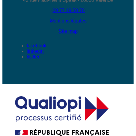
42 rue Paul-Henri Spaak - 26000 Valence
09 77 19 50 70
Mentions légales
Site map
facebook
linkedin
twitter