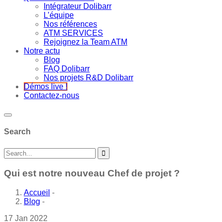
Intégrateur Dolibarr
L’équipe
Nos références
ATM SERVICES
Rejoignez la Team ATM
Notre actu
Blog
FAQ Dolibarr
Nos projets R&D Dolibarr
Démos live !
Contactez-nous
Search
Qui est notre nouveau Chef de projet ?
Accueil
-
Blog
-
17
Jan
2022