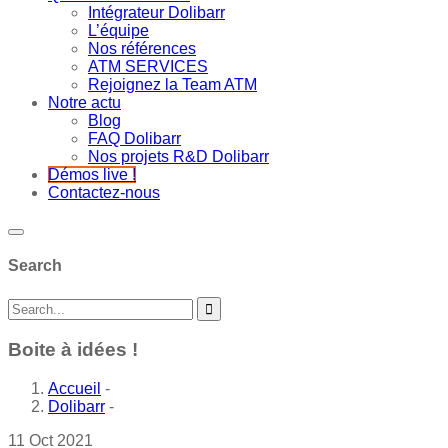
Intégrateur Dolibarr
L’équipe
Nos références
ATM SERVICES
Rejoignez la Team ATM
Notre actu
Blog
FAQ Dolibarr
Nos projets R&D Dolibarr
Démos live !
Contactez-nous
Search
Boite à idées !
Accueil
-
Dolibarr
-
11
Oct
2021