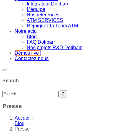
Intégrateur Dolibarr
L’équipe
Nos références
ATM SERVICES
Rejoignez la Team ATM
Notre actu
Blog
FAQ Dolibarr
Nos projets R&D Dolibarr
Démos live !
Contactez-nous
Search
Presse
Accueil
-
Blog
-
Presse