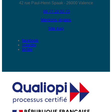
42 rue Paul-Henri Spaak - 26000 Valence
09 77 19 50 70
Mentions légales
Site map
facebook
linkedin
twitter