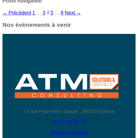
Posts navigation
← Précédent
1
…
3
4
5
…
8
Next →
Nos évènements à venir
42 rue Paul-Henri Spaak - 26000 Valence
09 77 19 50 70
Mentions légales