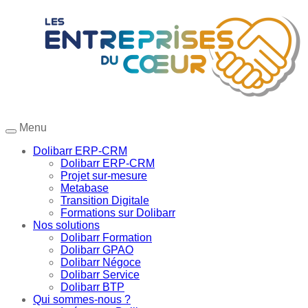
Menu
Dolibarr ERP-CRM
Dolibarr ERP-CRM
Projet sur-mesure
Metabase
Transition Digitale
Formations sur Dolibarr
Nos solutions
Dolibarr Formation
Dolibarr GPAO
Dolibarr Négoce
Dolibarr Service
Dolibarr BTP
Qui sommes-nous ?