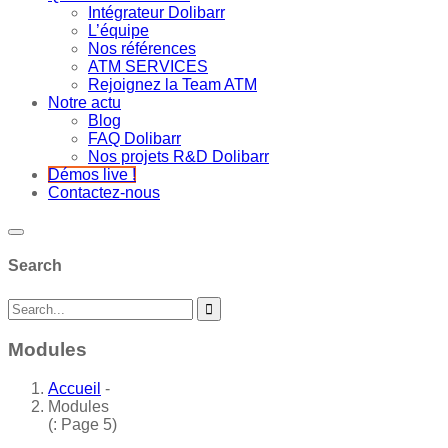
Intégrateur Dolibarr
L’équipe
Nos références
ATM SERVICES
Rejoignez la Team ATM
Notre actu
Blog
FAQ Dolibarr
Nos projets R&D Dolibarr
Démos live !
Contactez-nous
Search
Modules
Accueil
-
Modules
(: Page 5)