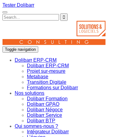
Tester Dolibarr
Toggle navigation
Dolibarr ERP-CRM
Dolibarr ERP-CRM
Projet sur-mesure
Metabase
Transition Digitale
Formations sur Dolibarr
Nos solutions
Dolibarr Formation
Dolibarr GPAO
Dolibarr Négoce
Dolibarr Service
Dolibarr BTP
Qui sommes-nous ?
Intégrateur Dolibarr