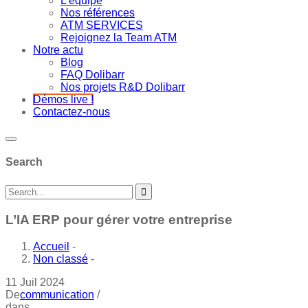
L’équipe
Nos références
ATM SERVICES
Rejoignez la Team ATM
Notre actu
Blog
FAQ Dolibarr
Nos projets R&D Dolibarr
Démos live !
Contactez-nous
Search
L’IA ERP pour gérer votre entreprise
Accueil
-
Non classé
-
11
Juil
2024
De
communication
/
dans