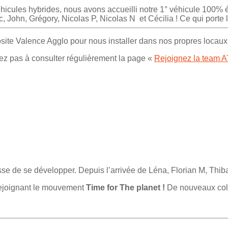
éhicules hybrides, nous avons accueilli notre 1° véhicule 100% é
 John, Grégory, Nicolas P, Nicolas N et Cécilia ! Ce qui porte 
osite Valence Agglo pour nous installer dans nos propres loc
ez pas à consulter régulièrement la page «
Rejoignez la team 
sse de se développer. Depuis l’arrivée de Léna, Florian M, Thib
rejoignant le mouvement
Time for The planet !
De nouveaux coll