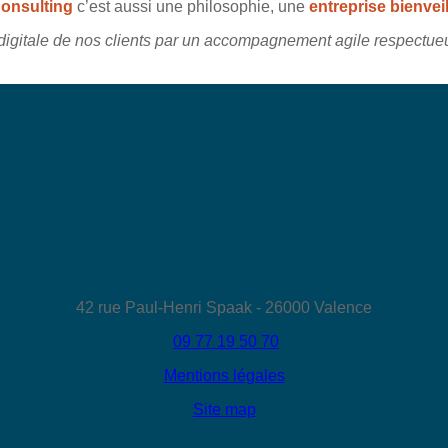
onsulting
c’est aussi une philosophie, une
entreprise bienvei
n digitale de nos clients par un accompagnement agile respectu
42 rue Paul-Henri Spaak - 26000 Valence
09 77 19 50 70
Mentions légales
Site map