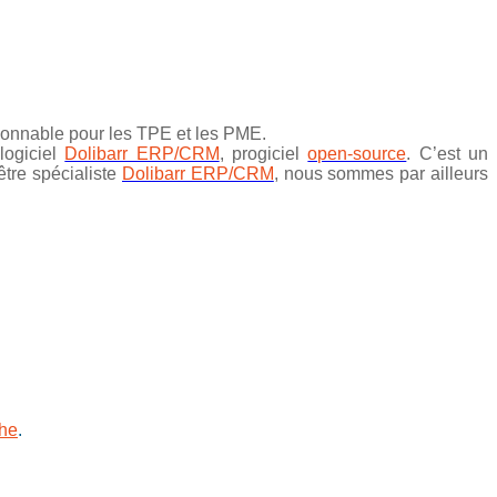
isonnable pour les TPE et les PME.
 logiciel
Dolibarr ERP/CRM
, progiciel
open-source
. C’est un
être spécialiste
Dolibarr ERP/CRM
, nous sommes par ailleurs
he
.