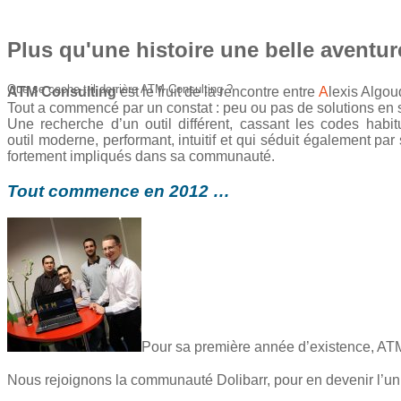
Plus qu'une histoire une belle aventur
Que se cache-t-il derrière ATM Consulting ?
ATM Consulting
est le fruit de la rencontre entre
A
lexis Algou
Tout a commencé par un constat : peu ou pas de solutions en s
Une recherche d’un outil différent, cassant les codes habitu
outil moderne, performant, intuitif et qui séduit également par
fortement impliqués dans sa communauté.
Tout commence en 2012 …
Pour sa première année d’existence, AT
Nous rejoignons la communauté Dolibarr, pour en devenir l’u