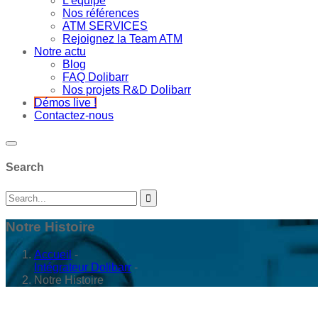
L’équipe
Nos références
ATM SERVICES
Rejoignez la Team ATM
Notre actu
Blog
FAQ Dolibarr
Nos projets R&D Dolibarr
Démos live !
Contactez-nous
Search
Notre Histoire
Accueil
-
Intégrateur Dolibarr
-
Notre Histoire