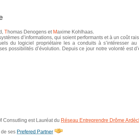
e
d,
T
homas Denogens et
M
axime Kohlhaas.
ystèmes d’informations, qui soient performants et à un coût ra
els du logiciel propriétaire les a conduits à s’intéresser au
 ses possibilités d’évolution. Depuis ce jour notre volonté est d’
M Consutling est Lauréat du
Réseau Entreprendre Drôme Ardèc
n de ses
Prefered Partner