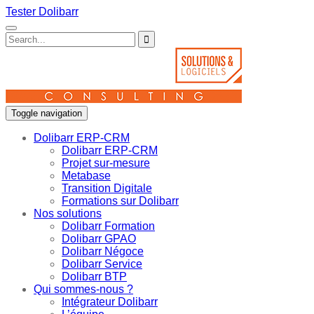
Tester Dolibarr
Toggle navigation
Dolibarr ERP-CRM
Dolibarr ERP-CRM
Projet sur-mesure
Metabase
Transition Digitale
Formations sur Dolibarr
Nos solutions
Dolibarr Formation
Dolibarr GPAO
Dolibarr Négoce
Dolibarr Service
Dolibarr BTP
Qui sommes-nous ?
Intégrateur Dolibarr