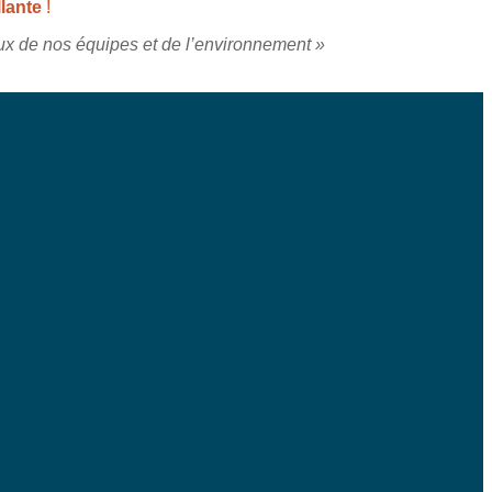
llante
!
eux de nos équipes et de l’environnement »