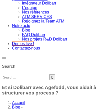
Intégrateur Dolibarr
L’équipe
Nos références
ATM SERVICES
Rejoignez la Team ATM
Notre actu
Blog
FAQ Dolibarr
Nos projets R&D Dolibarr
Démos live !
Contactez-nous
Search
Et si Dolibarr avec Agefodd, vous aidait à
structurer vos process ?
Accueil
-
Blog
-